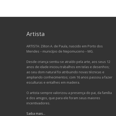
Artista
ARTISTA: Zilton A. de Paula, nascido em Porto dos
Mendes – município de Nepomuceno – MG.
Desde criança sentiu-se atraído pela arte, aos seus 12
anos de idade iniciou trabalhos em telas e desenhos;
ao seu dom natural foi atribuindo novas técnicas e
ampliando conhecimentos; com 16 anos passou a fazer
esculturas e entalhes em madeira.
O artista sempre valorizou a presença do pai, da família
e dos amigos, que para ele foram seus maiores
incentivadores.
Saiba mais…