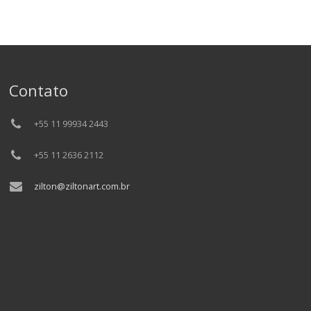
Contato
+55 11 99934 2443
+55 11 2636 2112
zilton@ziltonart.com.br